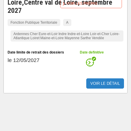
Loire,Centre val de Loire, septembre
VOIR LES PRÉPAS
2027
Fonction Publique Territoriale
A
Ardennes Cher Eure-et-Loir Indre Indre-et-Loire Loir-et-Cher Loire-
Atlantique Loiret Maine-et-Loire Mayenne Sarthe Vendée
Date limite de retrait des dossiers
Date definitive
le 12/05/2027
VOIR LE DÉTAIL