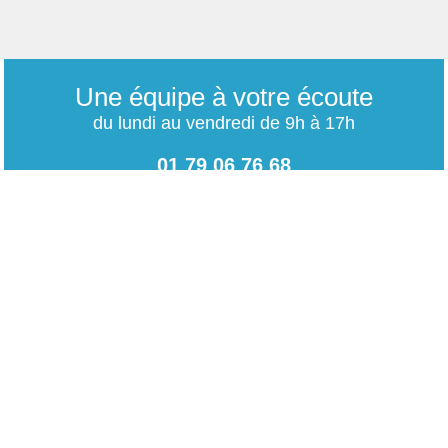
Une équipe à votre écoute
du lundi au vendredi de 9h à 17h
01 79 06 76 68
info@carrieres-publiques.com
Paiement securisé
Mentions légales
Bénéficiez du paiement avec les meilleurs technologies
de cryptage.
-
Conditions générales de vente