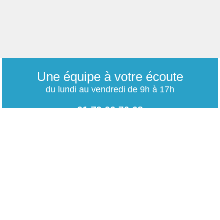
Une équipe à votre écoute
du lundi au vendredi de 9h à 17h
01 79 06 76 68
info@carrieres-publiques.com
Paiement securisé
Mentions légales