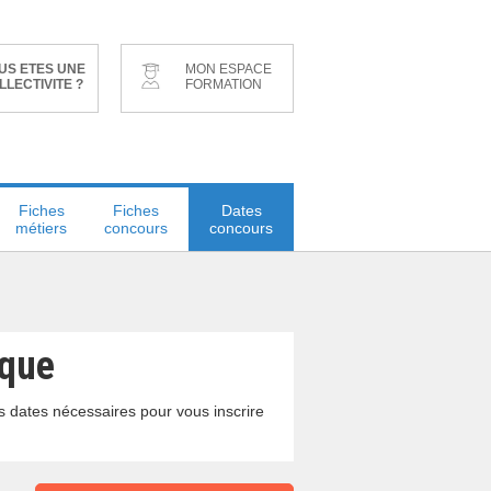
US ETES UNE
MON ESPACE
LLECTIVITE ?
FORMATION
Fiches
Fiches
Dates
métiers
concours
concours
ique
es dates nécessaires pour vous inscrire