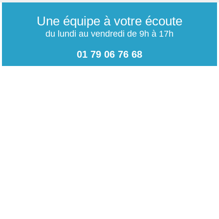
Une équipe à votre écoute
du lundi au vendredi de 9h à 17h
01 79 06 76 68
info@carrieres-publiques.com
Paiement securisé
Mentions légales
Bénéficiez du paiement avec les meilleurs technologies
de cryptage.
-
Conditions générales de vente
-
Charte des données personnelles
NOUVEAU !