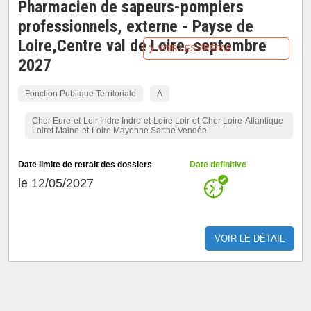
Pharmacien de sapeurs-pompiers
professionnels, externe - Payse de
Loire,Centre val de Loire, septembre
VOIR LES PRÉPAS
2027
Fonction Publique Territoriale
A
Cher Eure-et-Loir Indre Indre-et-Loire Loir-et-Cher Loire-Atlantique
Loiret Maine-et-Loire Mayenne Sarthe Vendée
Date limite de retrait des dossiers
Date definitive
le 12/05/2027
VOIR LE DÉTAIL