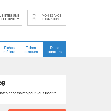
US ETES UNE
MON ESPACE
LLECTIVITE ?
FORMATION
Fiches
Fiches
Dates
métiers
concours
concours
ce
s dates nécessaires pour vous inscrire