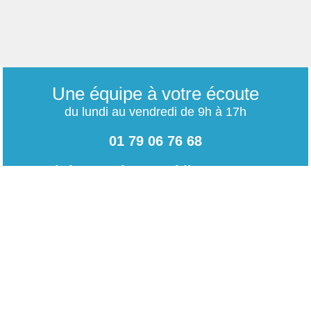
Une équipe à votre écoute
du lundi au vendredi de 9h à 17h
01 79 06 76 68
info@carrieres-publiques.com
Paiement securisé
Mentions légales
Bénéficiez du paiement avec les meilleurs technologies
de cryptage.