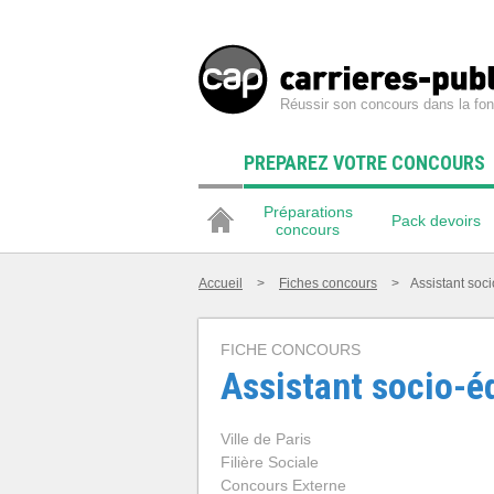
Réussir son concours dans la fon
PREPAREZ VOTRE CONCOURS
Préparations
Pack devoirs
concours
Accueil
>
Fiches concours
>
Assistant soci
FICHE CONCOURS
Assistant socio-éd
Ville de Paris
Filière Sociale
Concours Externe