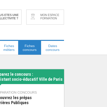
US ETES UNE
MON ESPACE
LLECTIVITE ?
FORMATION
Fiches
Fiches
Dates
métiers
concours
concours
parez le concours :
istant socio-éducatif Ville de Paris
PARATION CONCOURS
ouvrez les prépas
rières Publiques