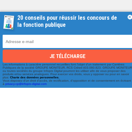
20 conseils pour réussir les concours de
×
la fonction publique
Une équipe à votre écoute
Les informations à caractère personnel recueillies font l'objet d'un traitement par Carrières
Publiques de la société GROUPE MONITEUR, RCS Créteil 403.080.823. GROUPE MONITEU
ou toutes sociétés du groupe Infopro Digital pourront les utiliser afin de vous proposer des
du lundi au vendredi de 9h à 17h
produits et/ou services analogues. Pour exercer vos droits, vous y opposer ou pour en savoir
plus:
Charte des données personnelles.
Vous disposez d'un droit d'accès, de rectification, d'opposition et de consentement en écrivant
à
privacy-cp@infopro-digital.com
01 79 06 76 68
info@carrieres-publiques.com