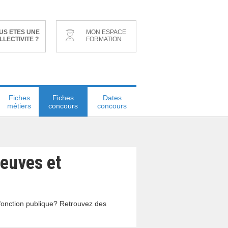
US ETES UNE
MON ESPACE
LLECTIVITE ?
FORMATION
Fiches
Fiches
Dates
métiers
concours
concours
reuves et
a fonction publique? Retrouvez des