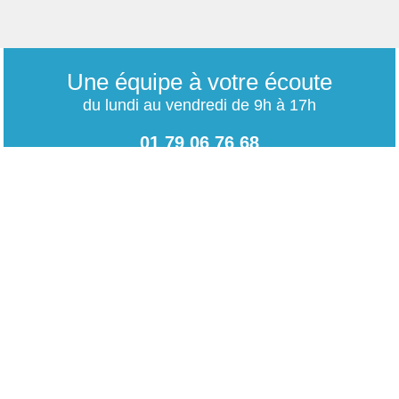
Une équipe à votre écoute
du lundi au vendredi de 9h à 17h
01 79 06 76 68
info@carrieres-publiques.com
Paiement securisé
Mentions légales
Bénéficiez du paiement avec les meilleurs technologies
de cryptage.
-
Conditions générales de vente