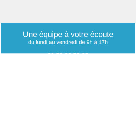
Une équipe à votre écoute
du lundi au vendredi de 9h à 17h
01 79 06 76 68
info@carrieres-publiques.com
Paiement securisé
Mentions légales
Bénéficiez du paiement avec les meilleurs technologies
de cryptage.
-
Conditions générales de vente