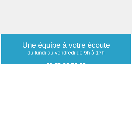
Une équipe à votre écoute
du lundi au vendredi de 9h à 17h
01 79 06 76 68
info@carrieres-publiques.com
Paiement securisé
Mentions légales