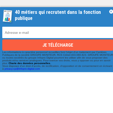
40 métiers qui recrutent dans la fonction
×
publique
Les informations à caractère personnel recueillies font l'objet d'un traitement par Carrières
Une équipe à votre écoute
Publiques de la société GROUPE MONITEUR, RCS Créteil 403.080.823. GROUPE MONITEU
ou toutes sociétés du groupe Infopro Digital pourront les utiliser afin de vous proposer des
produits et/ou services analogues. Pour exercer vos droits, vous y opposer ou pour en savoir
du lundi au vendredi de 9h à 17h
plus:
Charte des données personnelles.
Vous disposez d'un droit d'accès, de rectification, d'opposition et de consentement en écrivant
à
privacy-cp@infopro-digital.com
01 79 06 76 68
info@carrieres-publiques.com