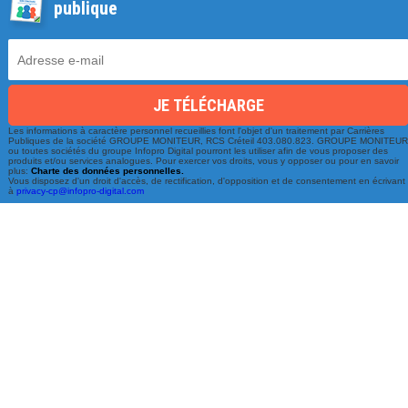
publique
Les informations à caractère personnel recueillies font l'objet d'un traitement par Carrières
Une équipe à votre écoute
Publiques de la société GROUPE MONITEUR, RCS Créteil 403.080.823. GROUPE MONITEU
ou toutes sociétés du groupe Infopro Digital pourront les utiliser afin de vous proposer des
produits et/ou services analogues. Pour exercer vos droits, vous y opposer ou pour en savoir
du lundi au vendredi de 9h à 17h
plus:
Charte des données personnelles.
Vous disposez d'un droit d'accès, de rectification, d'opposition et de consentement en écrivant
à
privacy-cp@infopro-digital.com
01 79 06 76 68
info@carrieres-publiques.com
Paiement securisé
Mentions légales