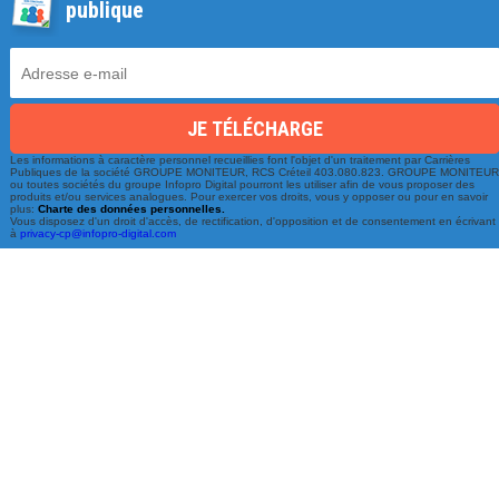
publique
Les informations à caractère personnel recueillies font l'objet d'un traitement par Carrières
Une équipe à votre écoute
Publiques de la société GROUPE MONITEUR, RCS Créteil 403.080.823. GROUPE MONITEU
ou toutes sociétés du groupe Infopro Digital pourront les utiliser afin de vous proposer des
produits et/ou services analogues. Pour exercer vos droits, vous y opposer ou pour en savoir
du lundi au vendredi de 9h à 17h
plus:
Charte des données personnelles.
Vous disposez d'un droit d'accès, de rectification, d'opposition et de consentement en écrivant
à
privacy-cp@infopro-digital.com
01 79 06 76 68
info@carrieres-publiques.com
Paiement securisé
Mentions légales