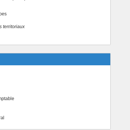
ipes
territoriaux
mptable
ral