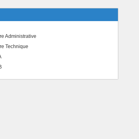
ère Administrative
ière Technique
A
B