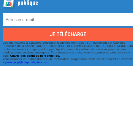
publique
Les informations à caractère personnel recueillies font l'objet d'un traitement par Carrières
Une équipe à votre écoute
Publiques de la société GROUPE MONITEUR, RCS Créteil 403.080.823. GROUPE MONITEU
ou toutes sociétés du groupe Infopro Digital pourront les utiliser afin de vous proposer des
produits et/ou services analogues. Pour exercer vos droits, vous y opposer ou pour en savoir
du lundi au vendredi de 9h à 17h
plus:
Charte des données personnelles.
Vous disposez d'un droit d'accès, de rectification, d'opposition et de consentement en écrivant
à
privacy-cp@infopro-digital.com
01 79 06 76 68
info@carrieres-publiques.com
Paiement securisé
Mentions légales