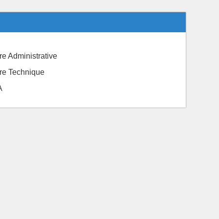
ère Administrative
ière Technique
A