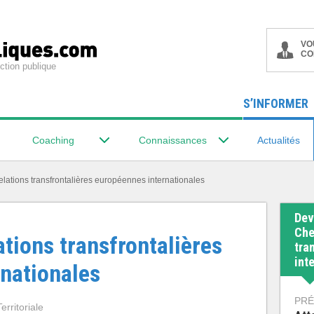
VO
CO
ction publique
S’INFORMER
Coaching
Connaissances
Actualités
relations transfrontalières européennes internationales
Dev
Che
ations transfrontalières
tra
int
nationales
PRÉ
erritoriale