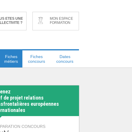
US ETES UNE
MON ESPACE
LLECTIVITE ?
FORMATION
Fiches
Fiches
Dates
métiers
concours
concours
enez
f de projet relations
nsfrontalières européennes
ernationales
PARATION CONCOURS