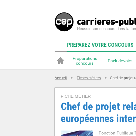
Réussir son concours dans la fon
PREPAREZ VOTRE CONCOURS
Préparations
Pack devoirs
concours
Accueil
>
Fiches métiers
>
Chef de projet 
FICHE MÉTIER
Chef de projet rel
européennes inter
Fonction Publique T