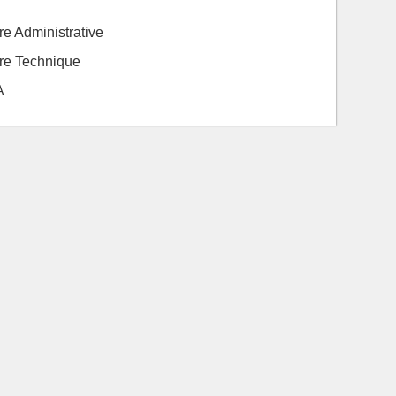
ère Administrative
ière Technique
A