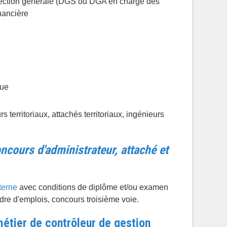
rection générale (DGS ou DGA en charge des
inancière
que
 territoriaux, attachés territoriaux, ingénieurs
ncours d'administrateur, attaché et
terne
avec conditions de diplôme et/ou examen
dre d'emplois, concours troisième voie.
métier de contrôleur de gestion