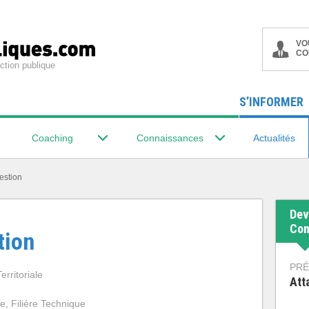
VO
CO
ction publique
S’INFORMER
Coaching
Connaissances
Actualités
estion
Dev
Con
tion
PRÉ
erritoriale
Att
ve, Filière Technique