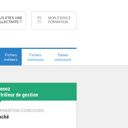
US ETES UNE
MON ESPACE
LLECTIVITE ?
FORMATION
Fiches
Fiches
Dates
métiers
concours
concours
enez
trôleur de gestion
PARATION CONCOURS
aché