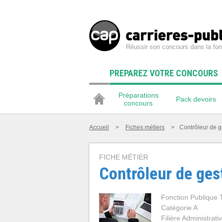
Réussir son concours dans la fon
PREPAREZ VOTRE CONCOURS
Préparations
Pack devoirs
concours
Accueil
>
Fiches métiers
>
Contrôleur de g
FICHE MÉTIER
Contrôleur de ges
Fonction Publique T
Catégorie A
Filière Administrati