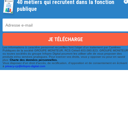
40 métiers qui recrutent dans la fonction
×
publique
Les informations à caractère personnel recueillies font l'objet d'un traitement par Carrières
Une équipe à votre écoute
Publiques de la société GROUPE MONITEUR, RCS Créteil 403.080.823. GROUPE MONITEU
ou toutes sociétés du groupe Infopro Digital pourront les utiliser afin de vous proposer des
produits et/ou services analogues. Pour exercer vos droits, vous y opposer ou pour en savoir
du lundi au vendredi de 9h à 17h
plus:
Charte des données personnelles.
Vous disposez d'un droit d'accès, de rectification, d'opposition et de consentement en écrivant
à
privacy-cp@infopro-digital.com
01 79 06 76 68
info@carrieres-publiques.com
Paiement securisé