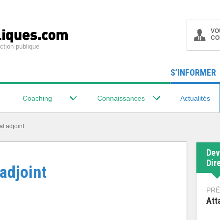
VO
CO
ction publique
S’INFORMER
Coaching
Connaissances
Actualités
al adjoint
Dev
Dir
adjoint
PRÉ
Att