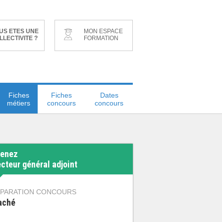
US ETES UNE
MON ESPACE
LLECTIVITE ?
FORMATION
Fiches
Fiches
Dates
métiers
concours
concours
enez
ecteur général adjoint
PARATION CONCOURS
aché