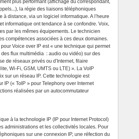
ment plus performant (affichage du correspondant,
appels...), la régie des liaisons téléphoniques
 à distance, via un logiciel informatique. A l'heure
et informatique ont tendance à se confondre. Voix,
tées par les mêmes équipements. Le technicien
s les compétences associées à ces deux domaines.
» pour Voice over IP est « une technique qui permet
 des flux multimédia : audio ou vidéo) sur des
se de réseaux privés ou d'Internet, filaire
llite, Wi-Fi, GSM, UMTS ou LTE) ». La VoIP
ix sur un réseau IP. Cette technologie est
r IP (« ToIP » pour Telephony over Internet
nctions réalisées par un autocommutateur
ue à la technologie IP (IP pour Internet Protocol)
 administrations et les collectivités locales. Pour
éphoniques sur une connexion IP, une réfection du