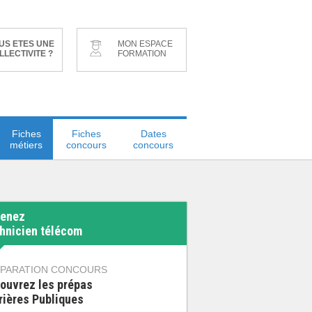
US ETES UNE
MON ESPACE
LLECTIVITE ?
FORMATION
Fiches
Fiches
Dates
métiers
concours
concours
enez
hnicien télécom
PARATION CONCOURS
ouvrez les prépas
rières Publiques