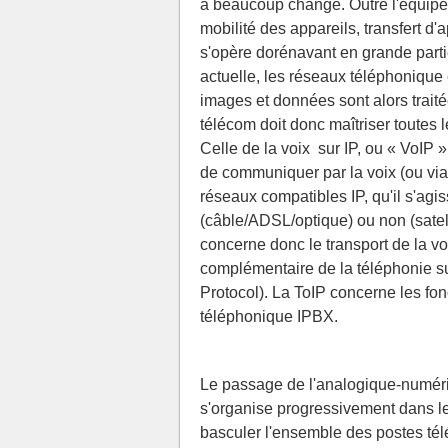
a beaucoup changé. Outre l'équipe
mobilité des appareils, transfert d'
s'opère dorénavant en grande partie
actuelle, les réseaux téléphonique 
images et données sont alors trai
télécom doit donc maîtriser toute
Celle de la voix sur IP, ou « VoIP 
de communiquer par la voix (ou via
réseaux compatibles IP, qu'il s'agis
(câble/ADSL/optique) ou non (sate
concerne donc le transport de la vo
complémentaire de la téléphonie su
Protocol). La ToIP concerne les fo
téléphonique IPBX.
Le passage de l'analogique-numériq
s'organise progressivement dans les
basculer l'ensemble des postes tél