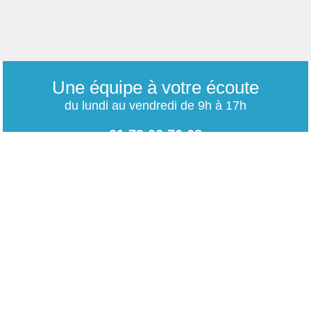
Une équipe à votre écoute
du lundi au vendredi de 9h à 17h
01 79 06 76 68
info@carrieres-publiques.com
Paiement securisé
Mentions légales
Bénéficiez du paiement avec les meilleurs technologies
de cryptage.
-
Conditions générales de vente