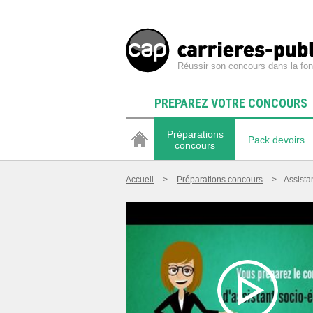
Réussir son concours dans la fon
PREPAREZ VOTRE CONCOURS
Préparations
Pack devoirs
concours
Accueil
>
Préparations concours
>
Assistan