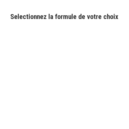
Selectionnez la formule de votre choix
PRÉPA RECOMMANDÉE
PACK RÉUSSITE
339€
362€
Préparation à l’écrit
Préparation à l’oral
+200 fiches de culture administrative