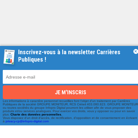
Inscrivez-vous à la newsletter Carrières
×
Publiques !
Une équipe à votre écoute
du lundi au vendredi de 9h à 17h
01 79 06 76 68
Les informations à caractère personnel recueillies font l'objet d'un traitement par Carrières
Publiques de la société GROUPE MONITEUR, RCS Créteil 403.080.823. GROUPE MONITEU
ou toutes sociétés du groupe Infopro Digital pourront les utiliser afin de vous proposer des
info@carrieres-publiques.com
produits et/ou services analogues. Pour exercer vos droits, vous y opposer ou pour en savoir
plus:
Charte des données personnelles.
Vous disposez d'un droit d'accès, de rectification, d'opposition et de consentement en écrivant
à
privacy-cp@infopro-digital.com