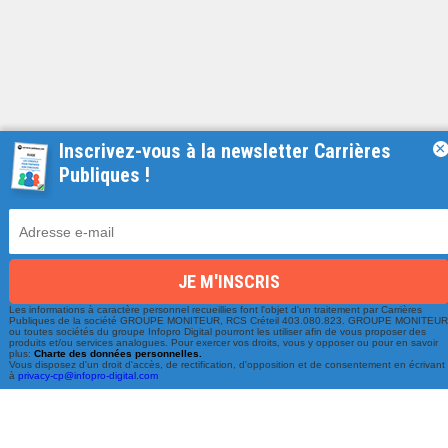
Inscrivez-vous à la newsletter Carrières
×
Publiques !
Une équipe à votre écoute
du lundi au vendredi de 9h à 17h
01 79 06 76 68
info@carrieres-publiques.com
Les informations à caractère personnel recueillies font l'objet d'un traitement par Carrières
Publiques de la société GROUPE MONITEUR, RCS Créteil 403.080.823. GROUPE MONITEU
ou toutes sociétés du groupe Infopro Digital pourront les utiliser afin de vous proposer des
produits et/ou services analogues. Pour exercer vos droits, vous y opposer ou pour en savoir
plus:
Charte des données personnelles.
Vous disposez d'un droit d'accès, de rectification, d'opposition et de consentement en écrivant
à
privacy-cp@infopro-digital.com