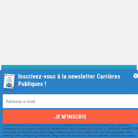
Une équipe à votre écoute
Inscrivez-vous à la newsletter Carrières
×
Publiques !
du lundi au vendredi de 9h à 17h
01 79 06 76 68
info@carrieres-publiques.com
Les informations à caractère personnel recueillies font l'objet d'un traitement par Carrières
Publiques de la société GROUPE MONITEUR, RCS Créteil 403.080.823. GROUPE MONITEU
ou toutes sociétés du groupe Infopro Digital pourront les utiliser afin de vous proposer des
produits et/ou services analogues. Pour exercer vos droits, vous y opposer ou pour en savoir