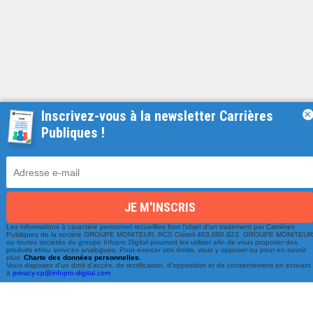
Inscrivez-vous à la newsletter Carrières
×
Publiques !
Une équipe à votre écoute
du lundi au vendredi de 9h à 17h
01 79 06 76 68
info@carrieres-publiques.com
Les informations à caractère personnel recueillies font l'objet d'un traitement par Carrières
Publiques de la société GROUPE MONITEUR, RCS Créteil 403.080.823. GROUPE MONITEU
ou toutes sociétés du groupe Infopro Digital pourront les utiliser afin de vous proposer des
produits et/ou services analogues. Pour exercer vos droits, vous y opposer ou pour en savoir
plus:
Charte des données personnelles.
Vous disposez d'un droit d'accès, de rectification, d'opposition et de consentement en écrivant
à
privacy-cp@infopro-digital.com