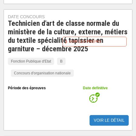
DATE CONCOURS
Technicien d'art de classe normale du
ministère de la culture, externe, métiers
du textile spécialité tapissier en
VOIR LES PRÉPAS
garniture – décembre 2025
Fonction Publique d'Etat
B
Concours d'organisation nationale
Période des épreuves
Date definitive
VOIR LE DÉTAIL