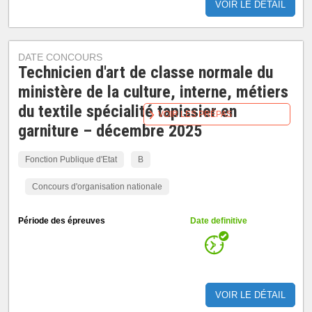
VOIR LE DÉTAIL
DATE CONCOURS
Technicien d'art de classe normale du
ministère de la culture, interne, métiers
du textile spécialité tapissier en
VOIR LES PRÉPAS
garniture – décembre 2025
Fonction Publique d'Etat
B
Concours d'organisation nationale
Période des épreuves
Date definitive
VOIR LE DÉTAIL