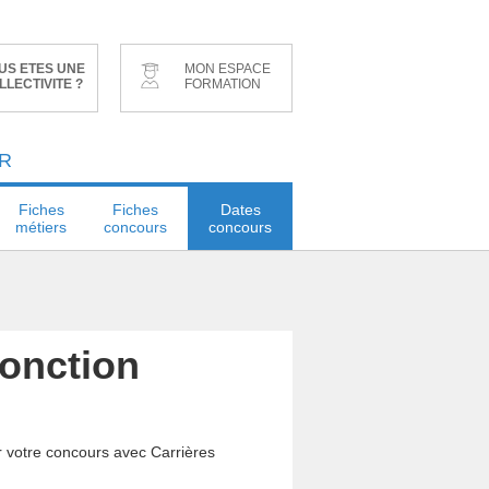
US ETES UNE
MON ESPACE
LLECTIVITE ?
FORMATION
R
Fiches
Fiches
Dates
métiers
concours
concours
fonction
r votre concours avec Carrières