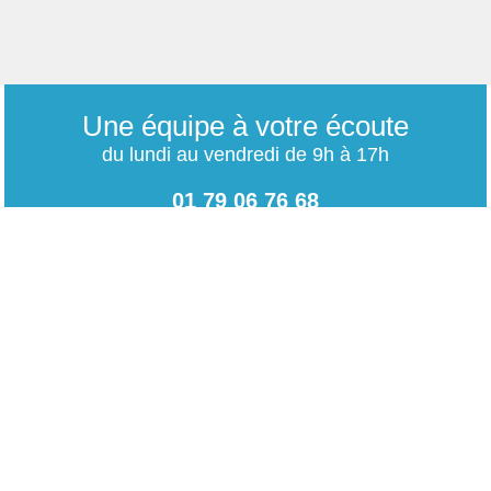
Une équipe à votre écoute
du lundi au vendredi de 9h à 17h
01 79 06 76 68
info@carrieres-publiques.com
Paiement securisé
Mentions légales
Bénéficiez du paiement avec les meilleurs technologies
de cryptage.
-
Conditions générales de vente