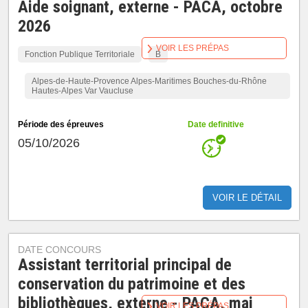
Aide soignant, externe - PACA, octobre
2026
VOIR LES PRÉPAS
Fonction Publique Territoriale
B
Alpes-de-Haute-Provence Alpes-Maritimes Bouches-du-Rhône
Hautes-Alpes Var Vaucluse
Période des épreuves
Date definitive
05/10/2026
VOIR LE DÉTAIL
DATE CONCOURS
Assistant territorial principal de
conservation du patrimoine et des
bibliothèques, externe - PACA, mai
VOIR LES PRÉPAS