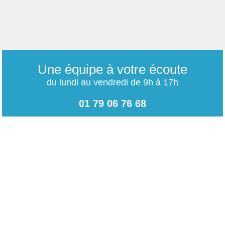
Une équipe à votre écoute
du lundi au vendredi de 9h à 17h
01 79 06 76 68
info@carrieres-publiques.com
Paiement securisé
Mentions légales
Bénéficiez du paiement avec les meilleurs technologies