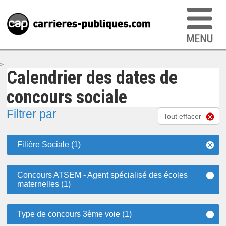
>
Calendrier des dates de
concours sociale
Filtrer par
Tout effacer
Filière Sociale (1)
Concours ATSEM - Agent spécialisé des écoles
maternelles (1)
Type de concours 3ème voie (1)