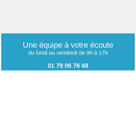
Une équipe à votre écoute
du lundi au vendredi de 9h à 17h
01 79 06 76 68
info@carrieres-publiques.com
Paiement securisé
Mentions légales
Bénéficiez du paiement avec les meilleurs technologies