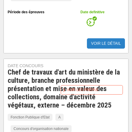
Période des épreuves
Date definitive
VOIR LE DÉTAIL
DATE CONCOURS
Chef de travaux d'art du ministère de la
culture, branche professionnelle
présentation et mise en valeur des
VOIR LES PRÉPAS
collections, domaine d'activité
végétaux, externe – décembre 2025
Fonction Publique d'Etat
A
Concours d'organisation nationale