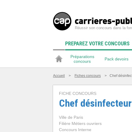
Réussir son concours dans la fon
PREPAREZ VOTRE CONCOURS
Préparations
Pack devoirs
concours
Accueil
>
Fiches concours
>
Chef désinfec
FICHE CONCOURS
Chef désinfecteur
Ville de Paris
Filière Métiers ouvriers
Concours Interne