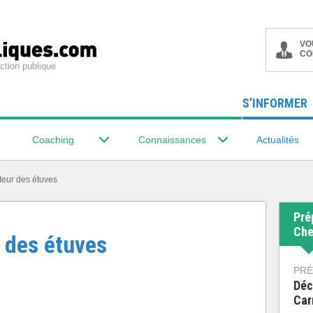
VO
CO
ction publique
S’INFORMER
Coaching
Connaissances
Actualités
teur des étuves
Pré
Che
 des étuves
PRÉ
Déc
Car