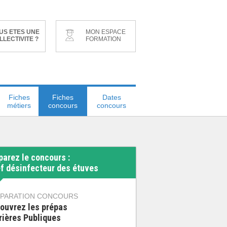
US ETES UNE
MON ESPACE
LLECTIVITE ?
FORMATION
Fiches
Fiches
Dates
métiers
concours
concours
parez le concours :
f désinfecteur des étuves
PARATION CONCOURS
ouvrez les prépas
rières Publiques