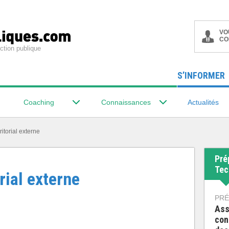
VO
CO
ction publique
S’INFORMER
Coaching
Connaissances
Actualités
ritorial externe
Pré
Tec
rial externe
PRÉ
Ass
con