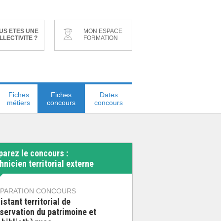
US ETES UNE
MON ESPACE
LLECTIVITE ?
FORMATION
Fiches
Fiches
Dates
métiers
concours
concours
parez le concours :
hnicien territorial externe
PARATION CONCOURS
istant territorial de
servation du patrimoine et