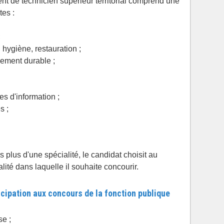
t de technicien supérieur territorial comprend une
tes :
;
 hygiène, restauration ;
ement durable ;
es d'information ;
s ;
 plus d'une spécialité, le candidat choisit au
lité dans laquelle il souhaite concourir.
icipation aux concours de la fonction publique
se ;