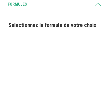
FORMULES
Selectionnez la formule de votre choix
PRÉPA RECOMMANDÉE
PACK RÉUSSITE
359€
382€
Préparation à l’écrit
Préparation à l’oral