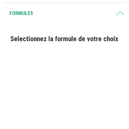
FORMULES
Selectionnez la formule de votre choix
PRÉPA RECOMMANDÉE
PACK RÉUSSITE
359€
382€
Préparation à l’écrit