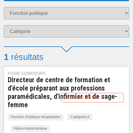
1
résultats
FICHE CONCOURS
Directeur de centre de formation et
d'école préparant aux professions
paramédicales, d'infirmier et de sage-
VOIR LES PRÉPAS
femme
Fonction Publique Hospitalière
Catégorie A
Filière Administrative