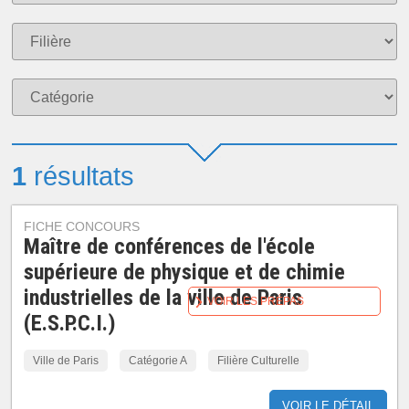
1
résultats
FICHE CONCOURS
Maître de conférences de l'école
supérieure de physique et de chimie
industrielles de la ville de Paris
VOIR LES PRÉPAS
(E.S.P.C.I.)
Ville de Paris
Catégorie A
Filière Culturelle
VOIR LE DÉTAIL