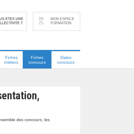
US ETES UNE
MON ESPACE
LLECTIVITE ?
FORMATION
Fiches
Fiches
Dates
métiers
concours
concours
sentation,
ensemble des concours, les