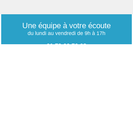
Une équipe à votre écoute
du lundi au vendredi de 9h à 17h
01 79 06 76 68
info@carrieres-publiques.com
Paiement securisé
Mentions légales
Bénéficiez du paiement avec les meilleurs technologies
de cryptage.
-
Conditions générales de vente