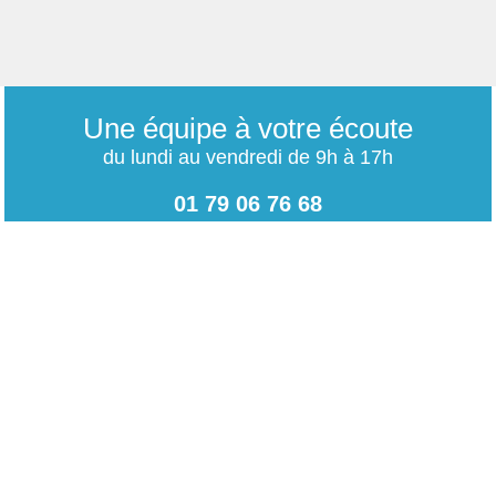
Une équipe à votre écoute
du lundi au vendredi de 9h à 17h
01 79 06 76 68
info@carrieres-publiques.com
Paiement securisé
Mentions légales
Bénéficiez du paiement avec les meilleurs technologies
de cryptage.
-
Conditions générales de vente