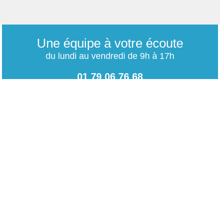
Une équipe à votre écoute
du lundi au vendredi de 9h à 17h
01 79 06 76 68
info@carrieres-publiques.com
Paiement securisé
Mentions légales
Bénéficiez du paiement avec les meilleurs technologies
de cryptage.
-
Conditions générales de vente