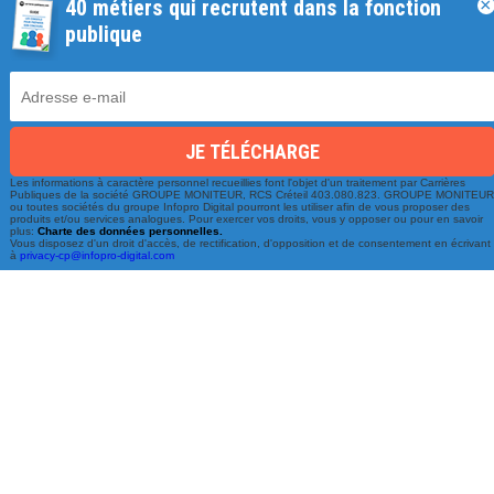
40 métiers qui recrutent dans la fonction
×
publique
Les informations à caractère personnel recueillies font l'objet d'un traitement par Carrières
Une équipe à votre écoute
Publiques de la société GROUPE MONITEUR, RCS Créteil 403.080.823. GROUPE MONITEU
ou toutes sociétés du groupe Infopro Digital pourront les utiliser afin de vous proposer des
produits et/ou services analogues. Pour exercer vos droits, vous y opposer ou pour en savoir
du lundi au vendredi de 9h à 17h
plus:
Charte des données personnelles.
Vous disposez d'un droit d'accès, de rectification, d'opposition et de consentement en écrivant
à
privacy-cp@infopro-digital.com
01 79 06 76 68
info@carrieres-publiques.com
Paiement securisé